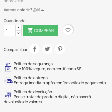
adoráveis!
Vamos colorir?
🦁🐰🐢
Quantidade

favorite_border
COMPRAR
Compartilhar
Política de segurança
Site 100% seguro, com certificado SSL
Política de entrega
Entrega imediata após confirmação de pagamento.
Política de devolução
Por se tratar de produto digital, não haverá
devolução de valores.