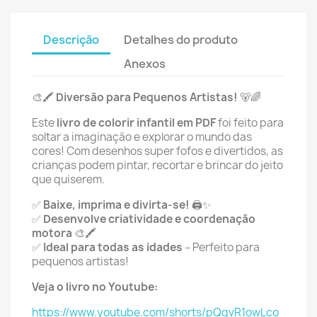
Descrição
Detalhes do produto
Anexos
🎨🖍️
Diversão para Pequenos Artistas!
🐻🌈
Este
livro de colorir infantil em PDF
foi feito para
soltar a imaginação e explorar o mundo das
cores! Com desenhos super fofos e divertidos, as
crianças podem pintar, recortar e brincar do jeito
que quiserem.
✅
Baixe, imprima e divirta-se!
🖨️✨
✅
Desenvolve criatividade e coordenação
motora
🎨🖍️
✅
Ideal para todas as idades
– Perfeito para
pequenos artistas!
Veja o livro no Youtube:
https://www.youtube.com/shorts/pQqvR1owLco