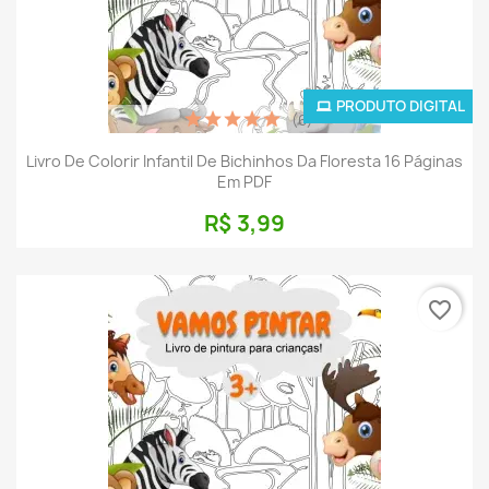
PRODUTO DIGITAL
(6)
Livro De Colorir Infantil De Bichinhos Da Floresta 16 Páginas
Em PDF
R$ 3,99
favorite_border