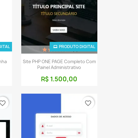
GITAL
PRODUTO DIGITAL
(4)
a
Visualização rápida

nha
Site PHP ONE PAGE Completo Com
Painel Administrativo
R$ 1.500,00
vorite_border
favorite_border