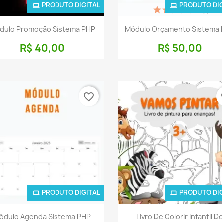
PRODUTO DIGITAL
PRODUTO DI
(1)
Visualização rápida
Visualização rápid


dulo Promoção Sistema PHP
Módulo Orçamento Sistema
R$ 40,00
R$ 50,00
favorite_border
fa
PRODUTO DIGITAL
PRODUTO DI
Visualização rápida
Visualização rápid


ódulo Agenda Sistema PHP
Livro De Colorir Infantil D