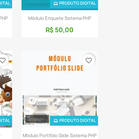
GITAL
PRODUTO DIGITAL
a
Visualização rápida

 PHP
Módulo Enquete Sistema PHP
R$ 50,00
vorite_border
favorite_border
GITAL
PRODUTO DIGITAL
a
Visualização rápida

e
Módulo Portfólio Slide Sistema PHP