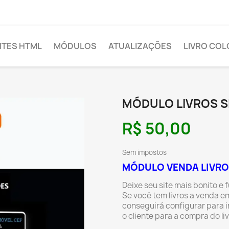
ITES HTML
MÓDULOS
ATUALIZAÇÕES
LIVRO COL
MÓDULO LIVROS S
R$ 50,00
Sem impostos
MÓDULO VENDA LIVRO
Deixe seu site mais bonito e
Se você tem livros a venda e
conseguirá configurar para i
o cliente para a compra do liv