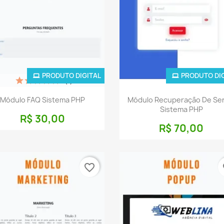
PRODUTO DIGITAL
PRODUTO DI
(1)
Visualização rápida
Visualização rápid


Módulo FAQ Sistema PHP
Módulo Recuperação De Se
Sistema PHP
R$ 30,00
R$ 70,00
favorite_border
fa