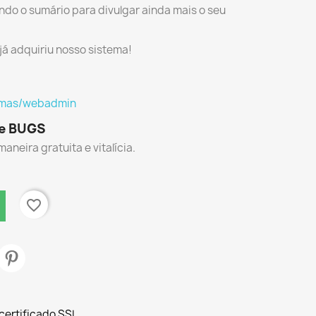
do o sumário para divulgar ainda mais o seu
á adquiriu nosso sistema!
temas/webadmin
de BUGS
aneira gratuita e vitalícia.
favorite_border
certificado SSL