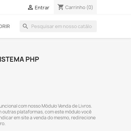
shopping_cart

Carrinho
(0)
Entrar
search
ORIR
ISTEMA PHP
 funcional com nosso Módulo Venda de Livros.
m outras plataformas, com este módulo você
ndicar em site a venda do mesmo, redirecione
ro.