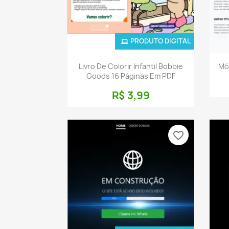
PRODUTO DIGITAL
Visualização rápida

Livro De Colorir Infantil Bobbie
Mó
Goods 16 Páginas Em PDF
R$ 3,99
favorite_border