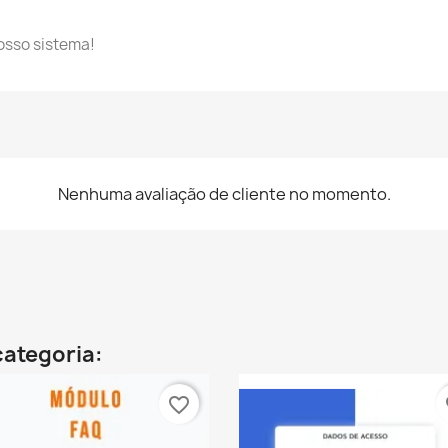
osso sistema!
Nenhuma avaliação de cliente no momento.
categoria:
favorite_border
fa