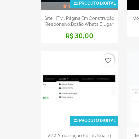
PRODUTO DIGITAL
(3)
Visualização rápida

Site HTML Página Em Construção
Mó
Responsivo Botão Whats E Ligar
R$ 30,00
favorite_border
PRODUTO DIGITAL
Visualização rápida

V2.3 Atualização Perfil Usuário
M