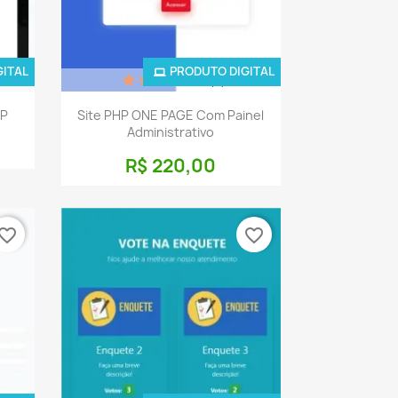
GITAL
PRODUTO DIGITAL
(2)
a
Visualização rápida

HP
Site PHP ONE PAGE Com Painel
Administrativo
R$ 220,00
vorite_border
favorite_border