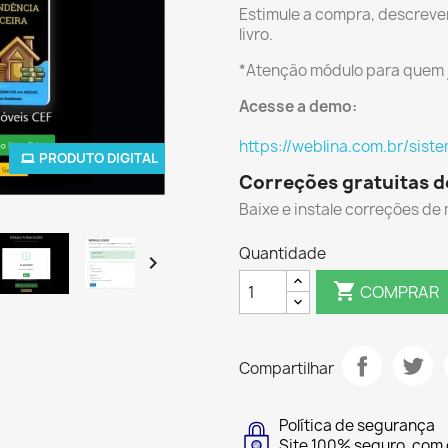
Estimule a compra, descreven
livro.
*Atenção módulo para quem j
Acesse a demo:
https://weblina.com.br/sis
PRODUTO DIGITAL
Correções gratuitas 
Baixe e instale correções de m
Quantidade


COMPRAR
Compartilhar
Política de segurança
Site 100% seguro, com 