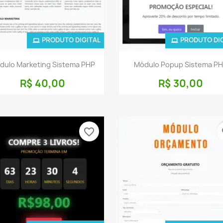
PRODUTO DIGITAL
PRODUTO DI
Visualização rápida
Visualização rápid


dulo Marketing Sistema PHP
Módulo Popup Sistema P
R$ 40,00
R$ 30,00
favorite_border
fa